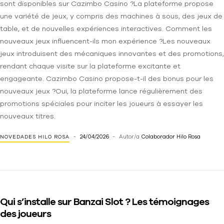
sont disponibles sur Cazimbo Casino ?La plateforme propose
une variété de jeux, y compris des machines à sous, des jeux de
table, et de nouvelles expériences interactives. Comment les
nouveaux jeux influencent-ils mon expérience ?Les nouveaux
jeux introduisent des mécaniques innovantes et des promotions,
rendant chaque visite sur la plateforme excitante et
engageante. Cazimbo Casino propose-t-il des bonus pour les
nouveaux jeux ?Oui, la plateforme lance régulièrement des
promotions spéciales pour inciter les joueurs à essayer les
nouveaux titres.
24/04/2026
Autor/a
Colaborador Hilo Rosa
NOVEDADES HILO ROSA
Qui s’installe sur Banzai Slot ? Les témoignages
des joueurs