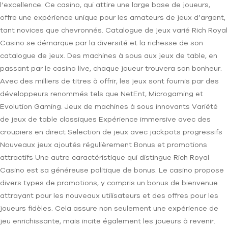
l’excellence. Ce casino, qui attire une large base de joueurs,
offre une expérience unique pour les amateurs de jeux d’argent,
tant novices que chevronnés. Catalogue de jeux varié Rich Royal
Casino se démarque par la diversité et la richesse de son
catalogue de jeux. Des machines à sous aux jeux de table, en
passant par le casino live, chaque joueur trouvera son bonheur.
Avec des milliers de titres à offrir, les jeux sont fournis par des
développeurs renommés tels que NetEnt, Microgaming et
Evolution Gaming. Jeux de machines à sous innovants Variété
de jeux de table classiques Expérience immersive avec des
croupiers en direct Selection de jeux avec jackpots progressifs
Nouveaux jeux ajoutés régulièrement Bonus et promotions
attractifs Une autre caractéristique qui distingue Rich Royal
Casino est sa généreuse politique de bonus. Le casino propose
divers types de promotions, y compris un bonus de bienvenue
attrayant pour les nouveaux utilisateurs et des offres pour les
joueurs fidèles. Cela assure non seulement une expérience de
jeu enrichissante, mais incite également les joueurs à revenir.