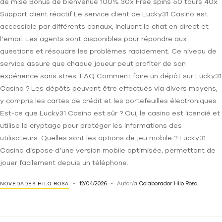
de mise Bonus de bienvenue 100% 30x Free spins 50 tours 40x
Support client réactif Le service client de Lucky31 Casino est
accessible par différents canaux, incluant le chat en direct et
l’email. Les agents sont disponibles pour répondre aux
questions et résoudre les problèmes rapidement. Ce niveau de
service assure que chaque joueur peut profiter de son
expérience sans stres. FAQ Comment faire un dépôt sur Lucky31
Casino ? Les dépôts peuvent être effectués via divers moyens,
y compris les cartes de crédit et les portefeuilles électroniques.
Est-ce que Lucky31 Casino est sûr ? Oui, le casino est licencié et
utilise le cryptage pour protéger les informations des
utilisateurs. Quelles sont les options de jeu mobile ? Lucky31
Casino dispose d’une version mobile optimisée, permettant de
jouer facilement depuis un téléphone.
12/04/2026
Autor/a
Colaborador Hilo Rosa
NOVEDADES HILO ROSA