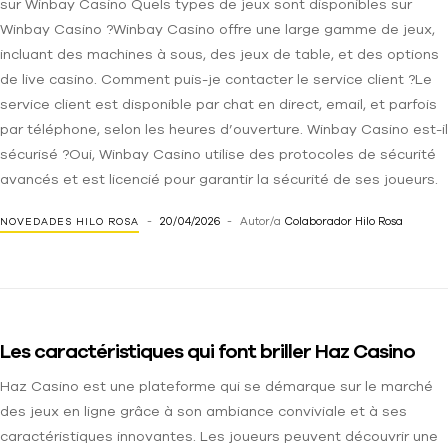
sur Winbay Casino Quels types de jeux sont disponibles sur
Winbay Casino ?Winbay Casino offre une large gamme de jeux,
incluant des machines à sous, des jeux de table, et des options
de live casino. Comment puis-je contacter le service client ?Le
service client est disponible par chat en direct, email, et parfois
par téléphone, selon les heures d’ouverture. Winbay Casino est-il
sécurisé ?Oui, Winbay Casino utilise des protocoles de sécurité
avancés et est licencié pour garantir la sécurité de ses joueurs.
20/04/2026
Autor/a
Colaborador Hilo Rosa
NOVEDADES HILO ROSA
Les caractéristiques qui font briller Haz Casino
Haz Casino est une plateforme qui se démarque sur le marché
des jeux en ligne grâce à son ambiance conviviale et à ses
caractéristiques innovantes. Les joueurs peuvent découvrir une