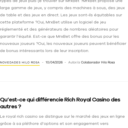
types de jeux puis-je trouver sur MrxBet ?MrxBet propose une
large gamme de jeux, y compris des machines à sous, des jeux
de table et des jeux en direct. Les jeux sont-ils équitables sur
cette plateforme ?Oui, MrxBet utilise un logiciel de jeu
réglementé et des générateurs de nombres aléatoires pour
garantir l’équité. Est-ce que MrxBet offre des bonus pour les
nouveaux joueurs ?Oui, les nouveaux joueurs peuvent bénéficier
de bonus intéressants lors de leur inscription.
10/04/2026
Autor/a
Colaborador Hilo Rosa
NOVEDADES HILO ROSA
Qu’est-ce qui différencie Rich Royal Casino des
autres ?
Le royal rich casino se distingue sur le marché des jeux en ligne
grâce à sa pléthore d’options et son engagement vers