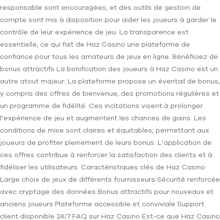
responsable sont encouragées, et des outils de gestion de
compte sont mis à disposition pour aider les joueurs à garder le
contrôle de leur expérience de jeu. La transparence est
essentielle, ce qui fait de Haz Casino une plateforme de
confiance pour tous les amateurs de jeux en ligne. Bénéficiez de
bonus attractifs La bonification des joueurs à Haz Casino est un
autre atout majeur. La plateforme propose un éventail de bonus,
y compris des offres de bienvenue, des promotions régulières et
un programme de fidélité. Ces incitations visent à prolonger
l’expérience de jeu et augmentent les chances de gains. Les
conditions de mise sont claires et équitables, permettant aux
joueurs de profiter pleinement de leurs bonus. L’application de
ces offres contribue à renforcer la satisfaction des clients et à
fidéliser les utilisateurs. Caractéristiques clés de Haz Casino
Large choix de jeux de différents fournisseurs Sécurité renforcée
avec cryptage des données Bonus attractifs pour nouveaux et
anciens joueurs Plateforme accessible et conviviale Support
client disponible 24/7 FAQ sur Haz Casino Est-ce que Haz Casino