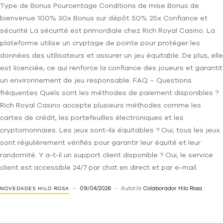
Type de Bonus Pourcentage Conditions de mise Bonus de
bienvenue 100% 30x Bonus sur dépôt 50% 25x Confiance et
sécurité La sécurité est primordiale chez Rich Royal Casino. La
plateforme utilise un cryptage de pointe pour protéger les
données des utilisateurs et assurer un jeu équitable. De plus, elle
est licenciée, ce qui renforce la confiance des joueurs et garantit
un environnement de jeu responsable. FAQ – Questions
fréquentes Quels sont les méthodes de paiement disponibles ?
Rich Royal Casino accepte plusieurs méthodes comme les
cartes de crédit, les portefeuilles électroniques et les
cryptomonnaies. Les jeux sont-ils équitables ? Oui, tous les jeux
sont régulièrement vérifiés pour garantir leur équité et leur
randomité. Y a-t-il un support client disponible ? Oui, le service
client est accessible 24/7 par chat en direct et par e-mail.
09/04/2026
Autor/a
Colaborador Hilo Rosa
NOVEDADES HILO ROSA