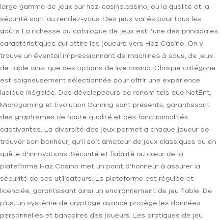
large gamme de jeux sur haz-casino.casino, où la qualité et la
sécurité sont au rendez-vous. Des jeux variés pour tous les
goûts La richesse du catalogue de jeux est l’une des principales
caractéristiques qui attire les joueurs vers Haz Casino. On y
trouve un éventail impressionnant de machines à sous, de jeux
de table ainsi que des options de live casino. Chaque catégorie
est soigneusement sélectionnée pour offrir une expérience
ludique inégalée. Des développeurs de renom tels que NetEnt,
Microgaming et Evolution Gaming sont présents, garantissant
des graphismes de haute qualité et des fonctionnalités
captivantes. La diversité des jeux permet à chaque joueur de
trouver son bonheur, qu’il soit amateur de jeux classiques ou en
quête d’innovations. Sécurité et fiabilité au cœur de la
plateforme Haz Casino met un point d’honneur à assurer la
sécurité de ses utilisateurs. La plateforme est régulée et
licenciée, garantissant ainsi un environnement de jeu fiable. De
plus, un système de cryptage avancé protège les données
personnelles et bancaires des joueurs. Les pratiques de jeu